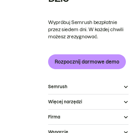
Wypróbuj Semrush bezpłatnie
przez siedem dni. W każdej chwili
możesz zrezygnować.
Rozpocznij darmowe demo
Semrush
Więcej narzędzi
Firma
Wsparcie