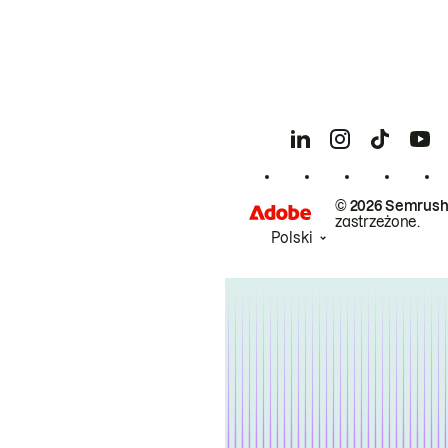
© 2026 Semrush
zastrzeżone.
Polski