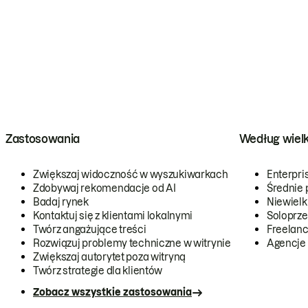
Zastosowania
Według wiel
Zwiększaj widoczność w wyszukiwarkach
Enterpri
Zdobywaj rekomendacje od AI
Średnie 
Badaj rynek
Niewielk
Kontaktuj się z klientami lokalnymi
Soloprze
Twórz angażujące treści
Freelanc
Rozwiązuj problemy techniczne w witrynie
Agencje
Zwiększaj autorytet poza witryną
Twórz strategie dla klientów
Zobacz wszystkie zastosowania