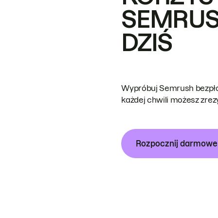
SEMRUS
DZIŚ
Wypróbuj Semrush bezpłat
każdej chwili możesz zre
Rozpocznij darmow