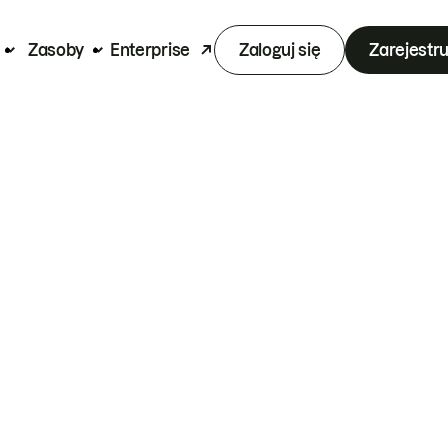
Zasoby
Enterprise
Zaloguj się
Zarejestru