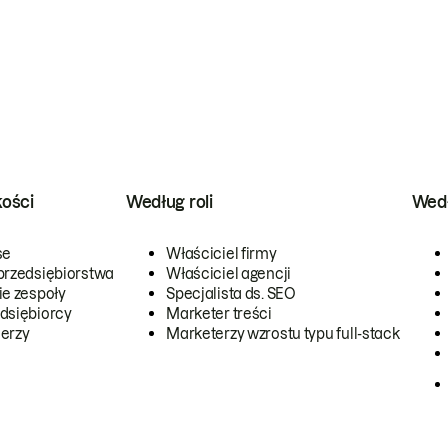
kości
Według roli
Wedł
se
Właściciel firmy
przedsiębiorstwa
Właściciel agencji
ie zespoły
Specjalista ds. SEO
dsiębiorcy
Marketer treści
erzy
Marketerzy wzrostu typu full-stack