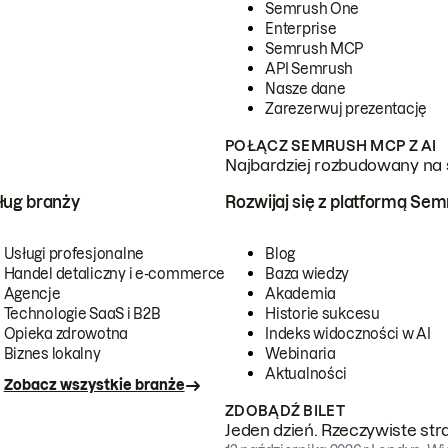
Semrush One
Enterprise
Semrush MCP
API Semrush
Nasze dane
Zarezerwuj prezentację
POŁĄCZ SEMRUSH MCP Z AI
Najbardziej rozbudowany na 
ug branży
Rozwijaj się z platformą Se
Usługi profesjonalne
Blog
Handel detaliczny i e-commerce
Baza wiedzy
Agencje
Akademia
Technologie SaaS i B2B
Historie sukcesu
Opieka zdrowotna
Indeks widoczności w AI
Biznes lokalny
Webinaria
Aktualności
Zobacz wszystkie branże
ZDOBĄDŹ BILET
Jeden dzień. Rzeczywiste str