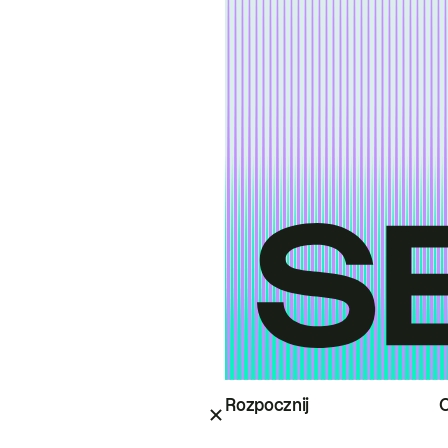
Rozpocznij
O