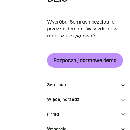
Wypróbuj Semrush bezpłatnie
przez siedem dni. W każdej chwili
możesz zrezygnować.
Rozpocznij darmowe demo
Semrush
Więcej narzędzi
Firma
Wsparcie