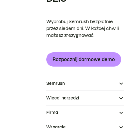
Wypróbuj Semrush bezpłatnie
przez siedem dni. W każdej chwili
możesz zrezygnować.
Rozpocznij darmowe demo
Semrush
Więcej narzędzi
Firma
Wsparcie