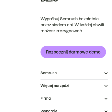
Wypróbuj Semrush bezpłatnie
przez siedem dni. W każdej chwili
możesz zrezygnować.
Rozpocznij darmowe demo
Semrush
Więcej narzędzi
Firma
Wsparcie