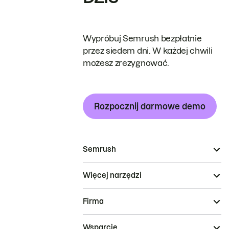
Wypróbuj Semrush bezpłatnie
przez siedem dni. W każdej chwili
możesz zrezygnować.
Rozpocznij darmowe demo
Semrush
Więcej narzędzi
Firma
Wsparcie