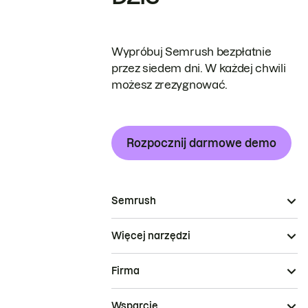
Wypróbuj Semrush bezpłatnie
przez siedem dni. W każdej chwili
możesz zrezygnować.
Rozpocznij darmowe demo
Semrush
Więcej narzędzi
Firma
Wsparcie