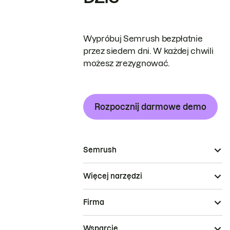
Wypróbuj Semrush bezpłatnie
przez siedem dni. W każdej chwili
możesz zrezygnować.
Rozpocznij darmowe demo
Semrush
Więcej narzędzi
Firma
Wsparcie