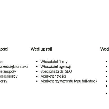
kości
Według roli
Wedł
se
Właściciel firmy
przedsiębiorstwa
Właściciel agencji
ie zespoły
Specjalista ds. SEO
dsiębiorcy
Marketer treści
erzy
Marketerzy wzrostu typu full-stack