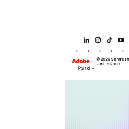
© 2026 Semrush
zastrzeżone.
Polski