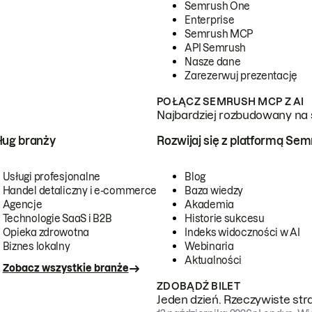
Semrush One
Enterprise
Semrush MCP
API Semrush
Nasze dane
Zarezerwuj prezentację
POŁĄCZ SEMRUSH MCP Z AI
Najbardziej rozbudowany na 
ug branży
Rozwijaj się z platformą Se
Usługi profesjonalne
Blog
Handel detaliczny i e-commerce
Baza wiedzy
Agencje
Akademia
Technologie SaaS i B2B
Historie sukcesu
Opieka zdrowotna
Indeks widoczności w AI
Biznes lokalny
Webinaria
Aktualności
Zobacz wszystkie branże
ZDOBĄDŹ BILET
Jeden dzień. Rzeczywiste str