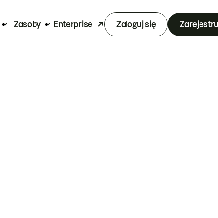
Zasoby
Enterprise
Zaloguj się
Zarejestru