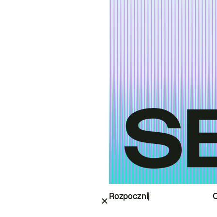
Rozpocznij
O