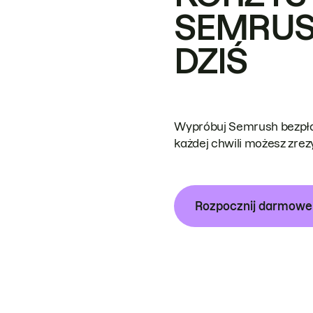
SEMRUS
DZIŚ
Wypróbuj Semrush bezpłat
każdej chwili możesz zre
Rozpocznij darmow