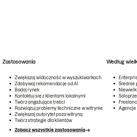
Zastosowania
Według wiel
Zwiększaj widoczność w wyszukiwarkach
Enterpri
Zdobywaj rekomendacje od AI
Średnie 
Badaj rynek
Niewielk
Kontaktuj się z klientami lokalnymi
Soloprze
Twórz angażujące treści
Freelanc
Rozwiązuj problemy techniczne w witrynie
Agencje
Zwiększaj autorytet poza witryną
Twórz strategie dla klientów
Zobacz wszystkie zastosowania