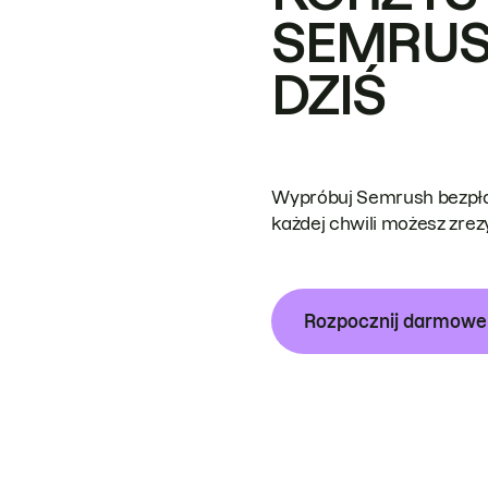
SEMRUS
DZIŚ
Wypróbuj Semrush bezpłat
każdej chwili możesz zre
Rozpocznij darmow