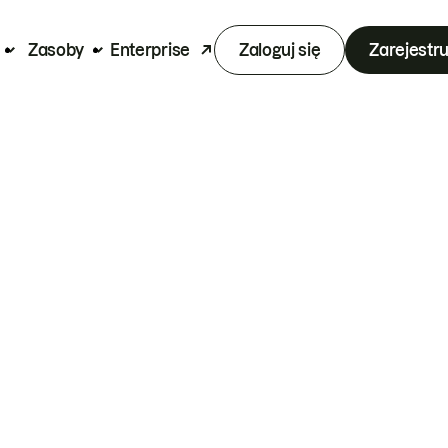
Zasoby
Enterprise
Zaloguj się
Zarejestru