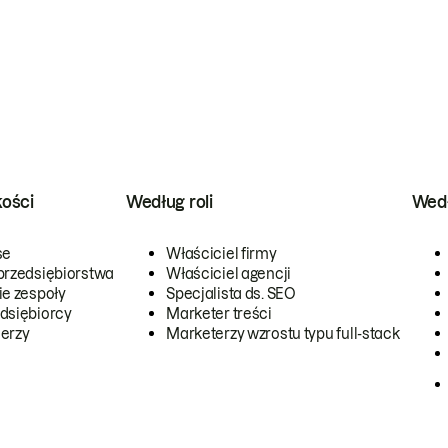
kości
Według roli
Wedł
se
Właściciel firmy
przedsiębiorstwa
Właściciel agencji
ie zespoły
Specjalista ds. SEO
dsiębiorcy
Marketer treści
erzy
Marketerzy wzrostu typu full-stack