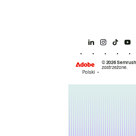
© 2026 Semrush
zastrzeżone.
Polski