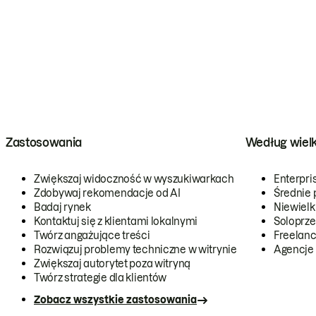
Zastosowania
Według wiel
Zwiększaj widoczność w wyszukiwarkach
Enterpri
Zdobywaj rekomendacje od AI
Średnie 
Badaj rynek
Niewielk
Kontaktuj się z klientami lokalnymi
Soloprze
Twórz angażujące treści
Freelanc
Rozwiązuj problemy techniczne w witrynie
Agencje
Zwiększaj autorytet poza witryną
Twórz strategie dla klientów
Zobacz wszystkie zastosowania