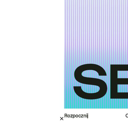
Rozpocznij
O