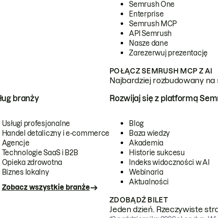
Semrush One
Enterprise
Semrush MCP
API Semrush
Nasze dane
Zarezerwuj prezentację
POŁĄCZ SEMRUSH MCP Z AI
Najbardziej rozbudowany na 
ug branży
Rozwijaj się z platformą Se
Usługi profesjonalne
Blog
Handel detaliczny i e-commerce
Baza wiedzy
Agencje
Akademia
Technologie SaaS i B2B
Historie sukcesu
Opieka zdrowotna
Indeks widoczności w AI
Biznes lokalny
Webinaria
Aktualności
Zobacz wszystkie branże
ZDOBĄDŹ BILET
Jeden dzień. Rzeczywiste str