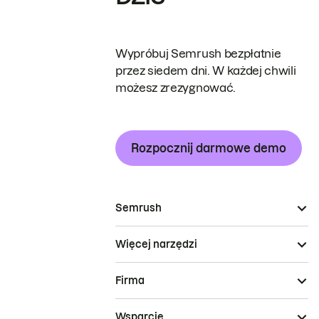
Wypróbuj Semrush bezpłatnie
przez siedem dni. W każdej chwili
możesz zrezygnować.
Rozpocznij darmowe demo
Semrush
Więcej narzędzi
Firma
Wsparcie