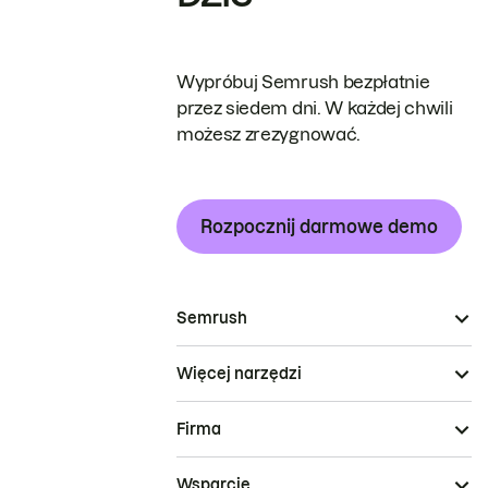
Wypróbuj Semrush bezpłatnie
przez siedem dni. W każdej chwili
możesz zrezygnować.
Rozpocznij darmowe demo
Semrush
Więcej narzędzi
Firma
Wsparcie