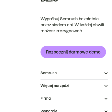
Wypróbuj Semrush bezpłatnie
przez siedem dni. W każdej chwili
możesz zrezygnować.
Rozpocznij darmowe demo
Semrush
Więcej narzędzi
Firma
Wsparcie