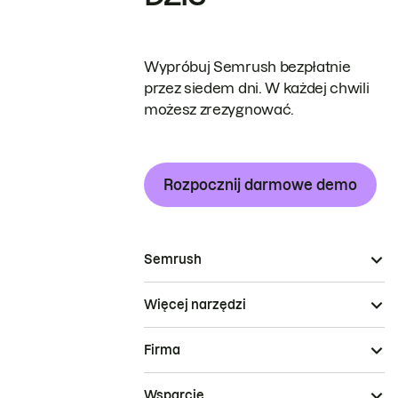
Wypróbuj Semrush bezpłatnie
przez siedem dni. W każdej chwili
możesz zrezygnować.
Rozpocznij darmowe demo
Semrush
Więcej narzędzi
Firma
Wsparcie