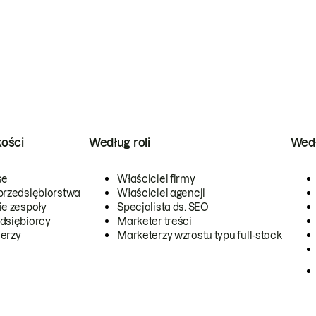
kości
Według roli
Wedł
se
Właściciel firmy
przedsiębiorstwa
Właściciel agencji
ie zespoły
Specjalista ds. SEO
dsiębiorcy
Marketer treści
erzy
Marketerzy wzrostu typu full-stack