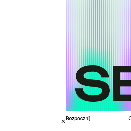
Rozpocznij
O