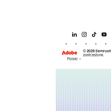
© 2026 Semrush
zastrzeżone.
Polski