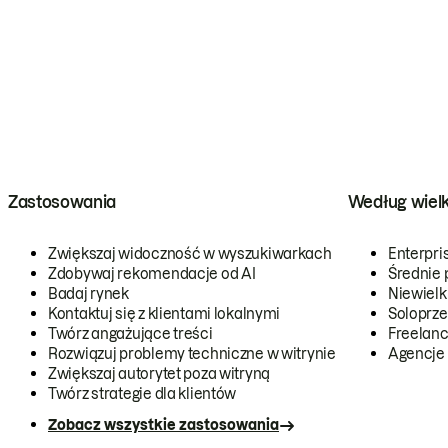
Zastosowania
Według wiel
Zwiększaj widoczność w wyszukiwarkach
Enterpri
Zdobywaj rekomendacje od AI
Średnie 
Badaj rynek
Niewielk
Kontaktuj się z klientami lokalnymi
Soloprze
Twórz angażujące treści
Freelanc
Rozwiązuj problemy techniczne w witrynie
Agencje
Zwiększaj autorytet poza witryną
Twórz strategie dla klientów
Zobacz wszystkie zastosowania