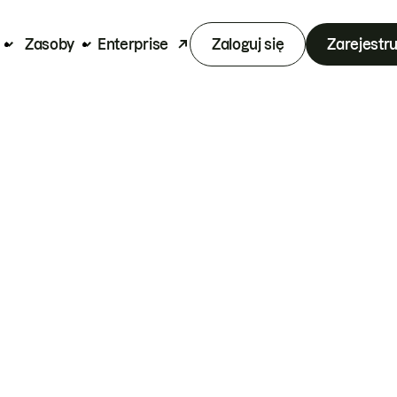
Zasoby
Enterprise
Zaloguj się
Zarejestru