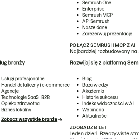
Semrush One
Enterprise
Semrush MCP
API Semrush
Nasze dane
Zarezerwuj prezentację
POŁĄCZ SEMRUSH MCP Z AI
Najbardziej rozbudowany na 
ug branży
Rozwijaj się z platformą Se
Usługi profesjonalne
Blog
Handel detaliczny i e-commerce
Baza wiedzy
Agencje
Akademia
Technologie SaaS i B2B
Historie sukcesu
Opieka zdrowotna
Indeks widoczności w AI
Biznes lokalny
Webinaria
Aktualności
Zobacz wszystkie branże
ZDOBĄDŹ BILET
Jeden dzień. Rzeczywiste str