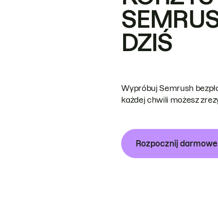
SEMRUS
DZIŚ
Wypróbuj Semrush bezpłat
każdej chwili możesz zre
Rozpocznij darmow