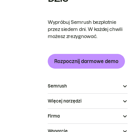
Wypróbuj Semrush bezpłatnie
przez siedem dni. W każdej chwili
możesz zrezygnować.
Rozpocznij darmowe demo
Semrush
Więcej narzędzi
Firma
Wsparcie