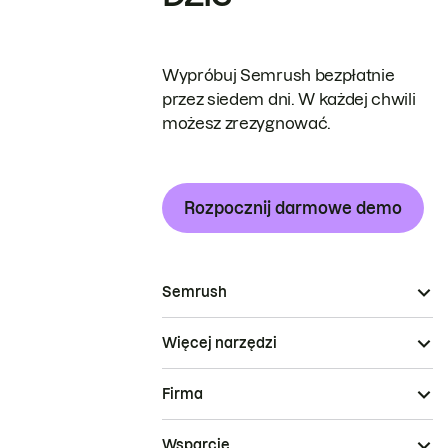
Wypróbuj Semrush bezpłatnie
przez siedem dni. W każdej chwili
możesz zrezygnować.
Rozpocznij darmowe demo
Semrush
Więcej narzędzi
Firma
Wsparcie