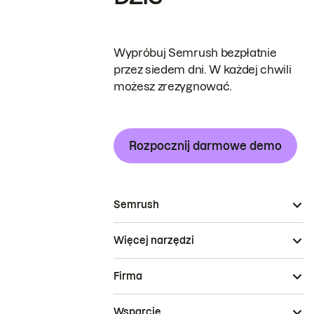
Wypróbuj Semrush bezpłatnie
przez siedem dni. W każdej chwili
możesz zrezygnować.
Rozpocznij darmowe demo
Semrush
Więcej narzędzi
Firma
Wsparcie