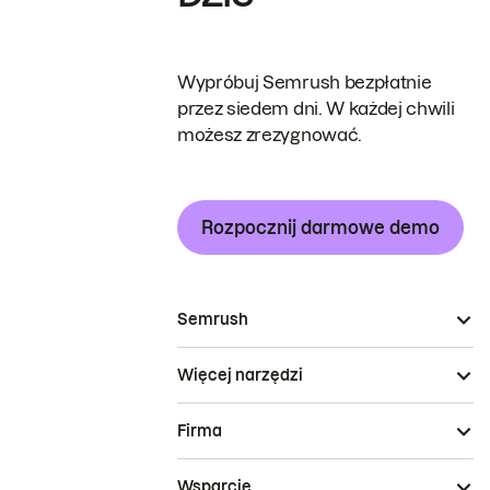
Wypróbuj Semrush bezpłatnie
przez siedem dni. W każdej chwili
możesz zrezygnować.
Rozpocznij darmowe demo
Semrush
Więcej narzędzi
Firma
Wsparcie