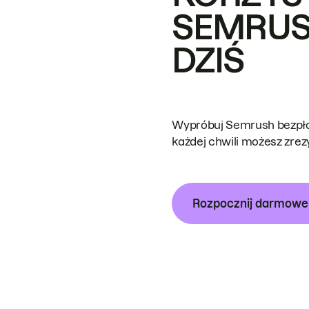
SEMRUS
DZIŚ
Wypróbuj Semrush bezpłat
każdej chwili możesz zre
Rozpocznij darmow