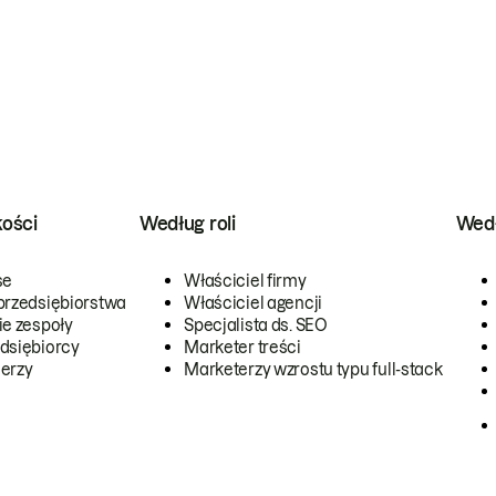
kości
Według roli
Wedł
se
Właściciel firmy
przedsiębiorstwa
Właściciel agencji
ie zespoły
Specjalista ds. SEO
dsiębiorcy
Marketer treści
erzy
Marketerzy wzrostu typu full-stack