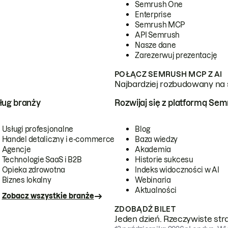
Semrush One
Enterprise
Semrush MCP
API Semrush
Nasze dane
Zarezerwuj prezentację
POŁĄCZ SEMRUSH MCP Z AI
Najbardziej rozbudowany na 
ug branży
Rozwijaj się z platformą Se
Usługi profesjonalne
Blog
Handel detaliczny i e-commerce
Baza wiedzy
Agencje
Akademia
Technologie SaaS i B2B
Historie sukcesu
Opieka zdrowotna
Indeks widoczności w AI
Biznes lokalny
Webinaria
Aktualności
Zobacz wszystkie branże
ZDOBĄDŹ BILET
Jeden dzień. Rzeczywiste str