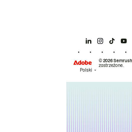
© 2026 Semrush
zastrzeżone.
Polski