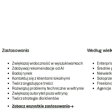
Zastosowania
Według wiel
Zwiększaj widoczność w wyszukiwarkach
Enterpri
Zdobywaj rekomendacje od AI
Średnie 
Badaj rynek
Niewielk
Kontaktuj się z klientami lokalnymi
Soloprze
Twórz angażujące treści
Freelanc
Rozwiązuj problemy techniczne w witrynie
Agencje
Zwiększaj autorytet poza witryną
Twórz strategie dla klientów
Zobacz wszystkie zastosowania