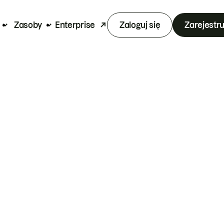
Zasoby
Enterprise
Zaloguj się
Zarejestru