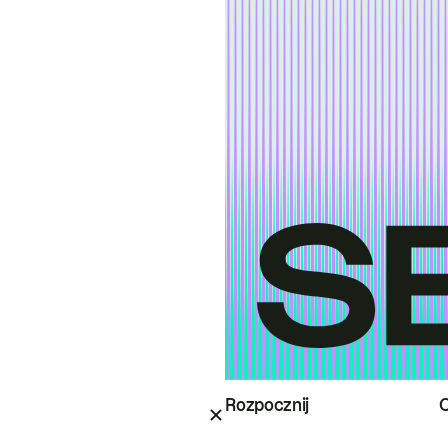
Rozpocznij
O