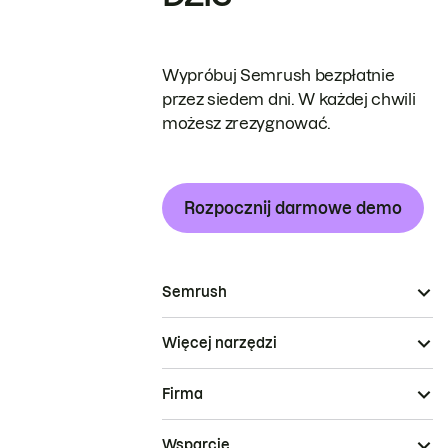
Wypróbuj Semrush bezpłatnie
przez siedem dni. W każdej chwili
możesz zrezygnować.
Rozpocznij darmowe demo
Semrush
Więcej narzędzi
Firma
Wsparcie