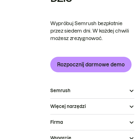
Wypróbuj Semrush bezpłatnie
przez siedem dni. W każdej chwili
możesz zrezygnować.
Rozpocznij darmowe demo
Semrush
Więcej narzędzi
Firma
Wsparcie