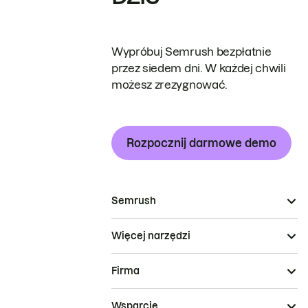
Wypróbuj Semrush bezpłatnie
przez siedem dni. W każdej chwili
możesz zrezygnować.
Rozpocznij darmowe demo
Semrush
Więcej narzędzi
Firma
Wsparcie