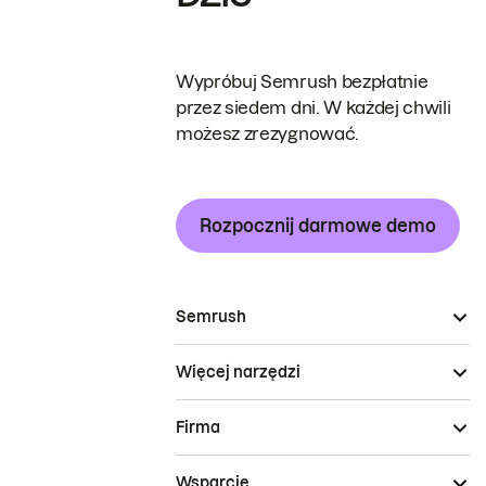
Wypróbuj Semrush bezpłatnie
przez siedem dni. W każdej chwili
możesz zrezygnować.
Rozpocznij darmowe demo
Semrush
Więcej narzędzi
Firma
Wsparcie