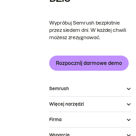
Wypróbuj Semrush bezpłatnie
przez siedem dni. W każdej chwili
możesz zrezygnować.
Rozpocznij darmowe demo
Semrush
Więcej narzędzi
Firma
Wsparcie