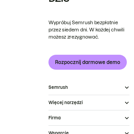
Wypróbuj Semrush bezpłatnie
przez siedem dni. W każdej chwili
możesz zrezygnować.
Rozpocznij darmowe demo
Semrush
Więcej narzędzi
Firma
Wsparcie