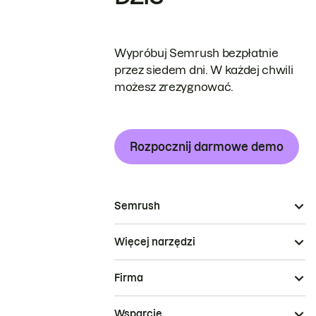
Wypróbuj Semrush bezpłatnie
przez siedem dni. W każdej chwili
możesz zrezygnować.
Rozpocznij darmowe demo
Semrush
Więcej narzędzi
Firma
Wsparcie