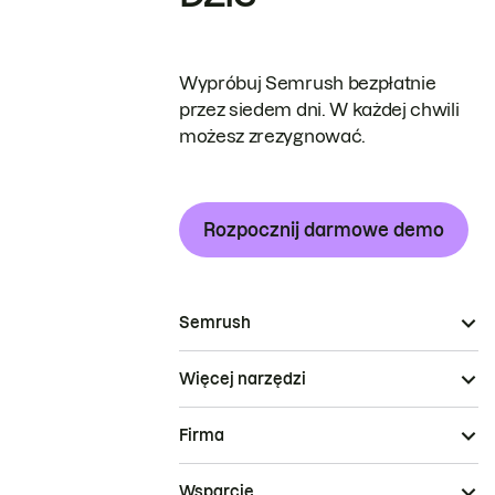
Wypróbuj Semrush bezpłatnie
przez siedem dni. W każdej chwili
możesz zrezygnować.
Rozpocznij darmowe demo
Semrush
Więcej narzędzi
Firma
Wsparcie