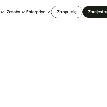
Zasoby
Enterprise
Zaloguj się
Zarejestru