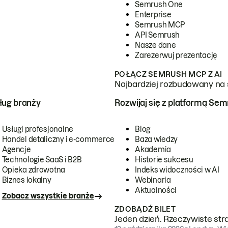
Semrush One
Enterprise
Semrush MCP
API Semrush
Nasze dane
Zarezerwuj prezentację
POŁĄCZ SEMRUSH MCP Z AI
Najbardziej rozbudowany na 
ug branży
Rozwijaj się z platformą Se
Usługi profesjonalne
Blog
Handel detaliczny i e-commerce
Baza wiedzy
Agencje
Akademia
Technologie SaaS i B2B
Historie sukcesu
Opieka zdrowotna
Indeks widoczności w AI
Biznes lokalny
Webinaria
Aktualności
Zobacz wszystkie branże
ZDOBĄDŹ BILET
Jeden dzień. Rzeczywiste str