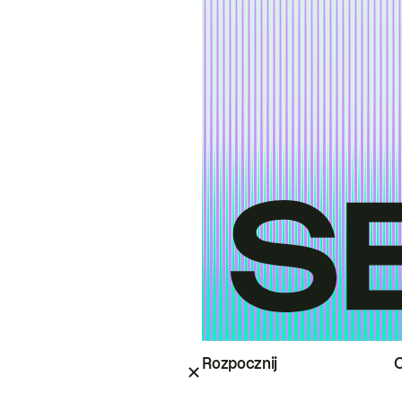
Rozpocznij
O