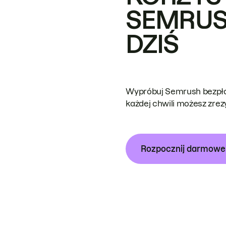
SEMRUS
DZIŚ
Wypróbuj Semrush bezpłat
każdej chwili możesz zre
Rozpocznij darmow