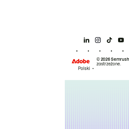
© 2026 Semrush
zastrzeżone.
Polski