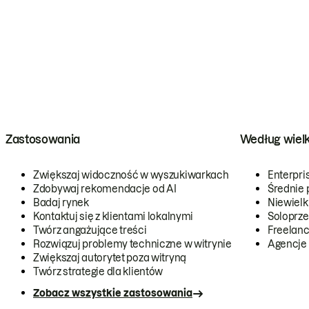
Zastosowania
Według wiel
Zwiększaj widoczność w wyszukiwarkach
Enterpri
Zdobywaj rekomendacje od AI
Średnie 
Badaj rynek
Niewielk
Kontaktuj się z klientami lokalnymi
Soloprze
Twórz angażujące treści
Freelanc
Rozwiązuj problemy techniczne w witrynie
Agencje
Zwiększaj autorytet poza witryną
Twórz strategie dla klientów
Zobacz wszystkie zastosowania