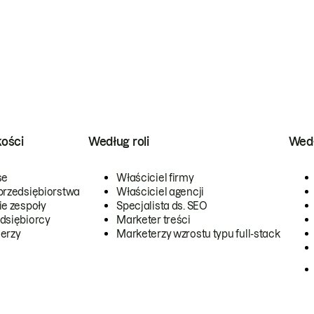
kości
Według roli
Wedł
se
Właściciel firmy
przedsiębiorstwa
Właściciel agencji
ie zespoły
Specjalista ds. SEO
dsiębiorcy
Marketer treści
erzy
Marketerzy wzrostu typu full-stack