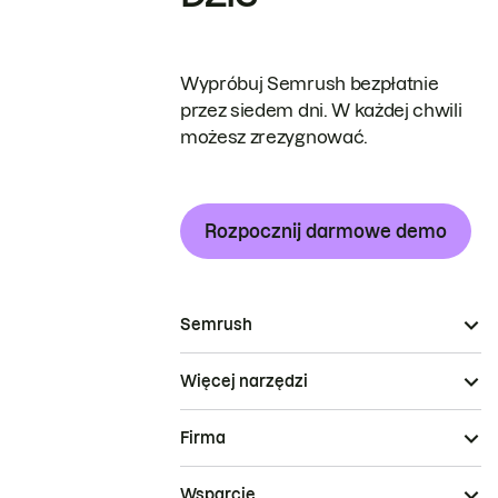
Wypróbuj Semrush bezpłatnie
przez siedem dni. W każdej chwili
możesz zrezygnować.
Rozpocznij darmowe demo
Semrush
Więcej narzędzi
Firma
Wsparcie