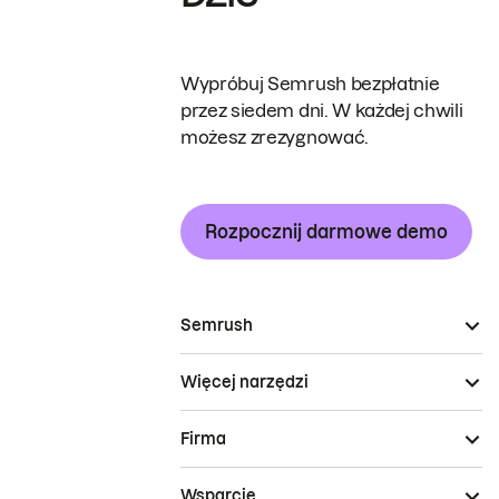
Wypróbuj Semrush bezpłatnie
przez siedem dni. W każdej chwili
możesz zrezygnować.
Rozpocznij darmowe demo
Semrush
Więcej narzędzi
Firma
Wsparcie