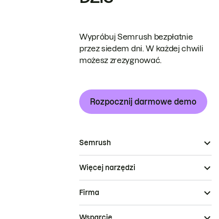
Wypróbuj Semrush bezpłatnie
przez siedem dni. W każdej chwili
możesz zrezygnować.
Rozpocznij darmowe demo
Semrush
Więcej narzędzi
Firma
Wsparcie