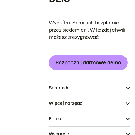
Wypróbuj Semrush bezpłatnie
przez siedem dni. W każdej chwili
możesz zrezygnować.
Rozpocznij darmowe demo
Semrush
Więcej narzędzi
Firma
Wsparcie