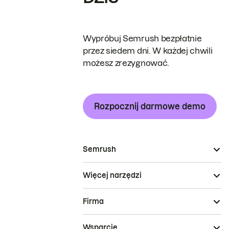
Wypróbuj Semrush bezpłatnie
przez siedem dni. W każdej chwili
możesz zrezygnować.
Rozpocznij darmowe demo
Semrush
Więcej narzędzi
Firma
Wsparcie