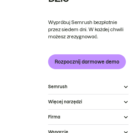
Wypróbuj Semrush bezpłatnie
przez siedem dni. W każdej chwili
możesz zrezygnować.
Rozpocznij darmowe demo
Semrush
Więcej narzędzi
Firma
Wsparcie