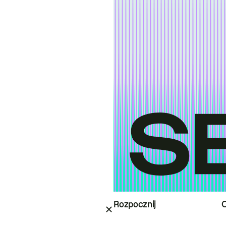
Rozpocznij
O