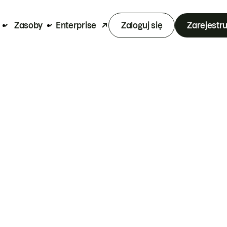
Zasoby
Enterprise
Zaloguj się
Zarejestru