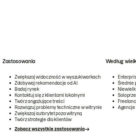
Zastosowania
Według wiel
Zwiększaj widoczność w wyszukiwarkach
Enterpri
Zdobywaj rekomendacje od AI
Średnie 
Badaj rynek
Niewielk
Kontaktuj się z klientami lokalnymi
Soloprze
Twórz angażujące treści
Freelanc
Rozwiązuj problemy techniczne w witrynie
Agencje
Zwiększaj autorytet poza witryną
Twórz strategie dla klientów
Zobacz wszystkie zastosowania