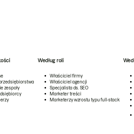
kości
Według roli
Wedł
se
Właściciel firmy
przedsiębiorstwa
Właściciel agencji
ie zespoły
Specjalista ds. SEO
dsiębiorcy
Marketer treści
erzy
Marketerzy wzrostu typu full-stack