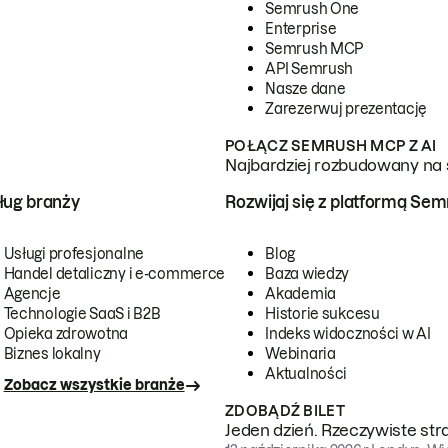
Semrush One
Enterprise
Semrush MCP
API Semrush
Nasze dane
Zarezerwuj prezentację
POŁĄCZ SEMRUSH MCP Z AI
Najbardziej rozbudowany na 
ug branży
Rozwijaj się z platformą Se
Usługi profesjonalne
Blog
Handel detaliczny i e-commerce
Baza wiedzy
Agencje
Akademia
Technologie SaaS i B2B
Historie sukcesu
Opieka zdrowotna
Indeks widoczności w AI
Biznes lokalny
Webinaria
Aktualności
Zobacz wszystkie branże
ZDOBĄDŹ BILET
Jeden dzień. Rzeczywiste str