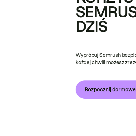
SEMRUS
DZIŚ
Wypróbuj Semrush bezpłat
każdej chwili możesz zre
Rozpocznij darmow