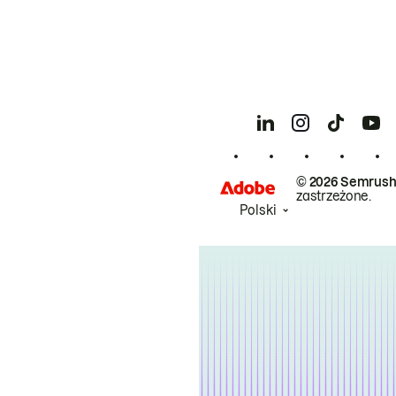
© 2026 Semrush
zastrzeżone.
Polski