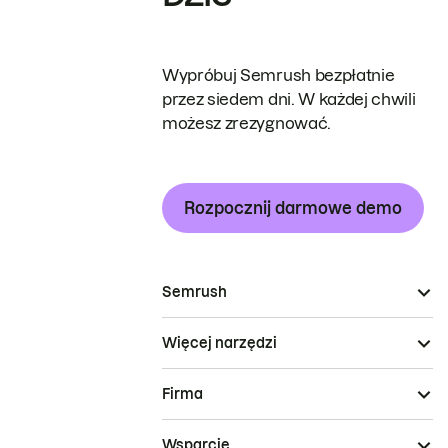
Wypróbuj Semrush bezpłatnie
przez siedem dni. W każdej chwili
możesz zrezygnować.
Rozpocznij darmowe demo
Semrush
Więcej narzędzi
Firma
Wsparcie