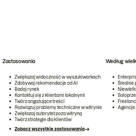
Zastosowania
Według wiel
Zwiększaj widoczność w wyszukiwarkach
Enterpri
Zdobywaj rekomendacje od AI
Średnie 
Badaj rynek
Niewielk
Kontaktuj się z klientami lokalnymi
Soloprze
Twórz angażujące treści
Freelanc
Rozwiązuj problemy techniczne w witrynie
Agencje
Zwiększaj autorytet poza witryną
Twórz strategie dla klientów
Zobacz wszystkie zastosowania