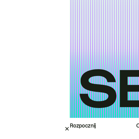
Rozpocznij
O