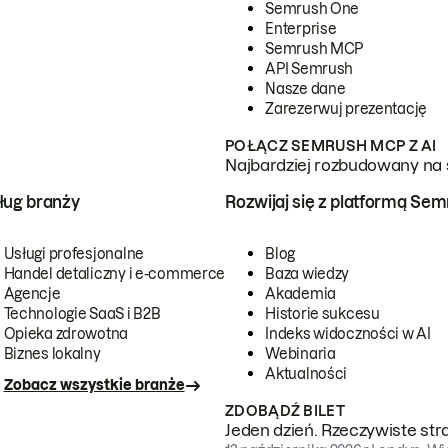
Semrush One
Enterprise
Semrush MCP
API Semrush
Nasze dane
Zarezerwuj prezentację
POŁĄCZ SEMRUSH MCP Z AI
Najbardziej rozbudowany na 
ug branży
Rozwijaj się z platformą Se
Usługi profesjonalne
Blog
Handel detaliczny i e-commerce
Baza wiedzy
Agencje
Akademia
Technologie SaaS i B2B
Historie sukcesu
Opieka zdrowotna
Indeks widoczności w AI
Biznes lokalny
Webinaria
Aktualności
Zobacz wszystkie branże
ZDOBĄDŹ BILET
Jeden dzień. Rzeczywiste str