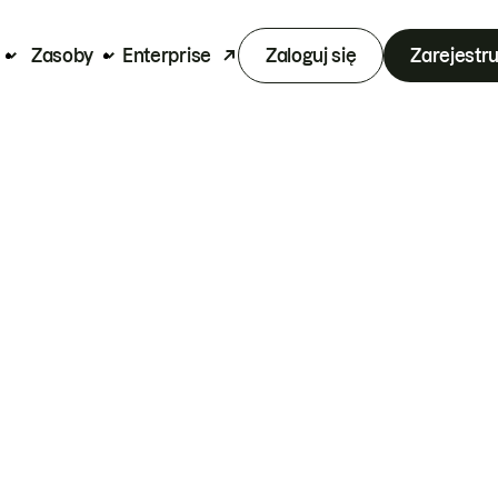
Zasoby
Enterprise
Zaloguj się
Zarejestru