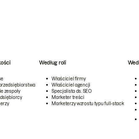
kości
Według roli
Wedł
se
Właściciel firmy
przedsiębiorstwa
Właściciel agencji
ie zespoły
Specjalista ds. SEO
dsiębiorcy
Marketer treści
erzy
Marketerzy wzrostu typu full-stack