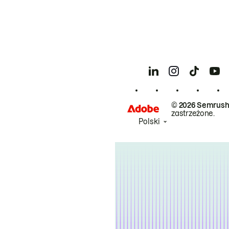
© 2026 Semrush
zastrzeżone.
Polski