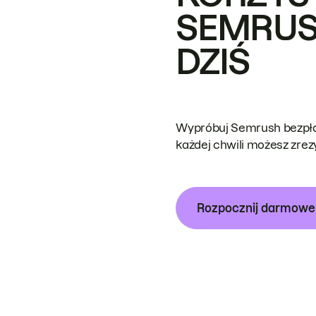
SEMRUS
DZIŚ
Wypróbuj Semrush bezpłat
każdej chwili możesz zre
Rozpocznij darmow