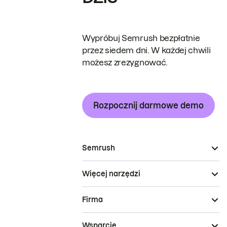
Wypróbuj Semrush bezpłatnie
przez siedem dni. W każdej chwili
możesz zrezygnować.
Rozpocznij darmowe demo
Semrush
Więcej narzędzi
Firma
Wsparcie