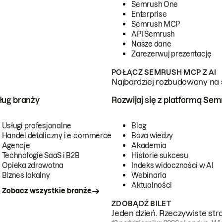
Semrush One
Enterprise
Semrush MCP
API Semrush
Nasze dane
Zarezerwuj prezentację
POŁĄCZ SEMRUSH MCP Z AI
Najbardziej rozbudowany na 
ug branży
Rozwijaj się z platformą Se
Usługi profesjonalne
Blog
Handel detaliczny i e-commerce
Baza wiedzy
Agencje
Akademia
Technologie SaaS i B2B
Historie sukcesu
Opieka zdrowotna
Indeks widoczności w AI
Biznes lokalny
Webinaria
Aktualności
Zobacz wszystkie branże
ZDOBĄDŹ BILET
Jeden dzień. Rzeczywiste str