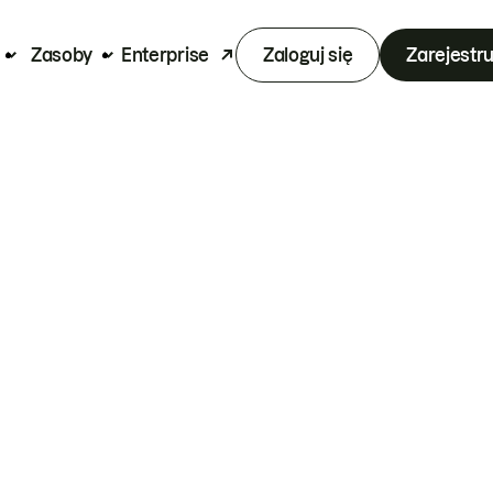
Zasoby
Enterprise
Zaloguj się
Zarejestru