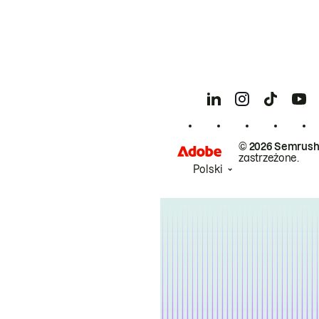
© 2026 Semrush
zastrzeżone.
Polski