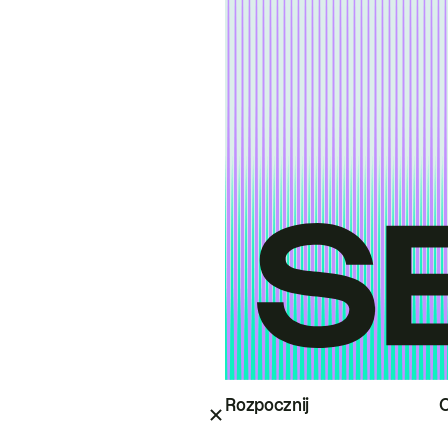
Rozpocznij
O