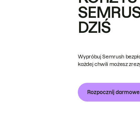
SEMRUS
DZIŚ
Wypróbuj Semrush bezpłat
każdej chwili możesz zre
Rozpocznij darmow