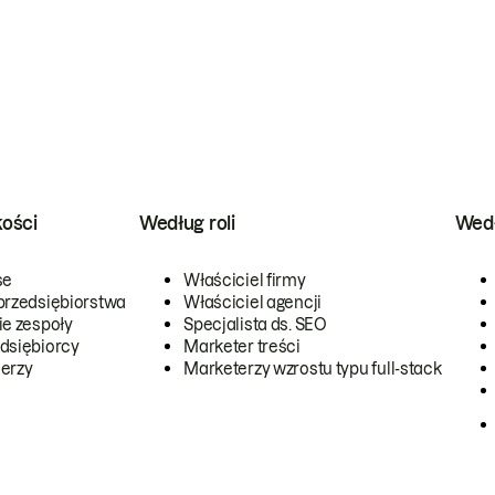
kości
Według roli
Wedł
se
Właściciel firmy
przedsiębiorstwa
Właściciel agencji
ie zespoły
Specjalista ds. SEO
dsiębiorcy
Marketer treści
erzy
Marketerzy wzrostu typu full-stack