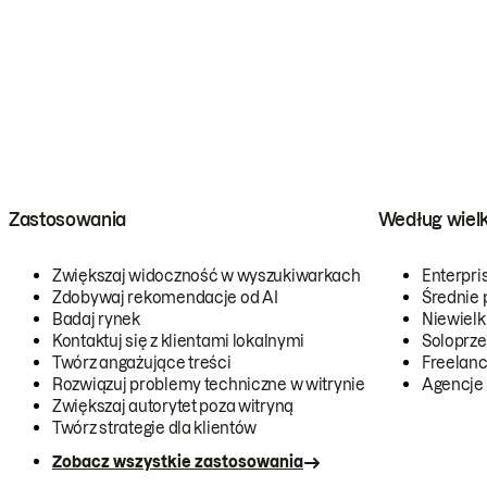
Zastosowania
Według wiel
Zwiększaj widoczność w wyszukiwarkach
Enterpri
Zdobywaj rekomendacje od AI
Średnie 
Badaj rynek
Niewielk
Kontaktuj się z klientami lokalnymi
Soloprze
Twórz angażujące treści
Freelanc
Rozwiązuj problemy techniczne w witrynie
Agencje
Zwiększaj autorytet poza witryną
Twórz strategie dla klientów
Zobacz wszystkie zastosowania