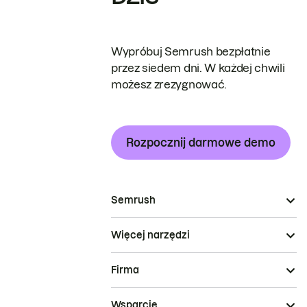
Wypróbuj Semrush bezpłatnie
przez siedem dni. W każdej chwili
możesz zrezygnować.
Rozpocznij darmowe demo
Semrush
Więcej narzędzi
Firma
Wsparcie