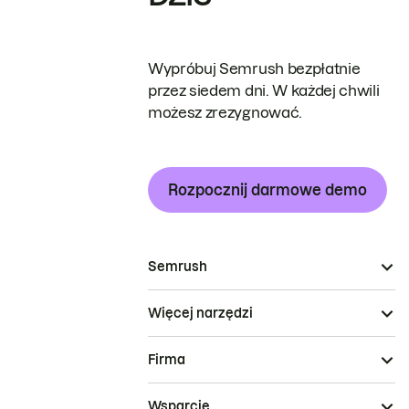
Wypróbuj Semrush bezpłatnie
przez siedem dni. W każdej chwili
możesz zrezygnować.
Rozpocznij darmowe demo
Semrush
Więcej narzędzi
Firma
Wsparcie