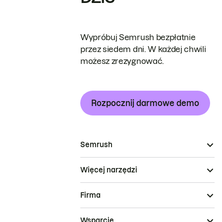
Wypróbuj Semrush bezpłatnie
przez siedem dni. W każdej chwili
możesz zrezygnować.
Rozpocznij darmowe demo
Semrush
Więcej narzędzi
Firma
Wsparcie