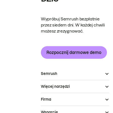
Wypróbuj Semrush bezpłatnie
przez siedem dni. W każdej chwili
możesz zrezygnować.
Rozpocznij darmowe demo
Semrush
Więcej narzędzi
Firma
Wsparcie