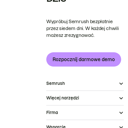
Wypróbuj Semrush bezpłatnie
przez siedem dni. W każdej chwili
możesz zrezygnować.
Rozpocznij darmowe demo
Semrush
Więcej narzędzi
Firma
Wsparcie