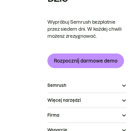
Wypróbuj Semrush bezpłatnie
przez siedem dni. W każdej chwili
możesz zrezygnować.
Rozpocznij darmowe demo
Semrush
Więcej narzędzi
Firma
Wsparcie