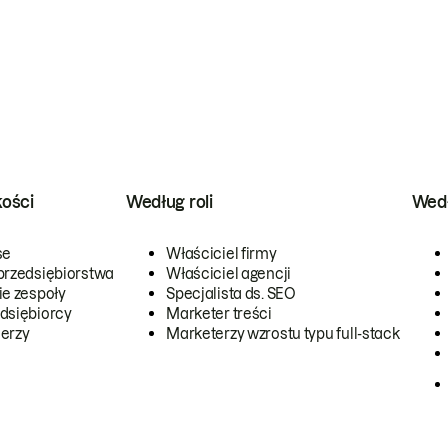
kości
Według roli
Wedł
se
Właściciel firmy
przedsiębiorstwa
Właściciel agencji
ie zespoły
Specjalista ds. SEO
dsiębiorcy
Marketer treści
erzy
Marketerzy wzrostu typu full-stack