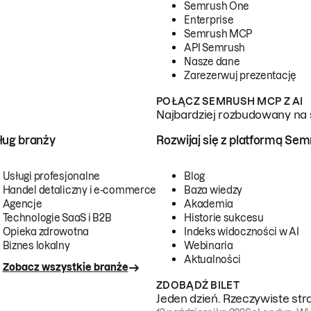
Semrush One
Enterprise
Semrush MCP
API Semrush
Nasze dane
Zarezerwuj prezentację
POŁĄCZ SEMRUSH MCP Z AI
Najbardziej rozbudowany na 
ug branży
Rozwijaj się z platformą Se
Usługi profesjonalne
Blog
Handel detaliczny i e-commerce
Baza wiedzy
Agencje
Akademia
Technologie SaaS i B2B
Historie sukcesu
Opieka zdrowotna
Indeks widoczności w AI
Biznes lokalny
Webinaria
Aktualności
Zobacz wszystkie branże
ZDOBĄDŹ BILET
Jeden dzień. Rzeczywiste str