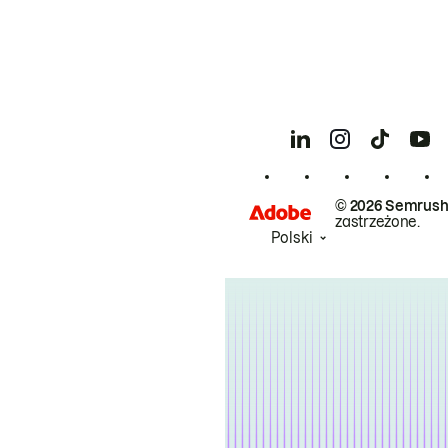
© 2026 Semrush
zastrzeżone.
Polski