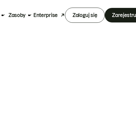
Zasoby
Enterprise
Zaloguj się
Zarejestru