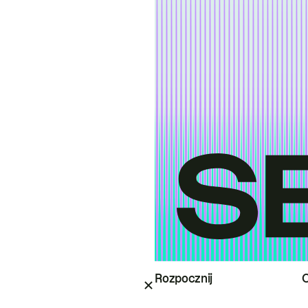
Rozpocznij
O