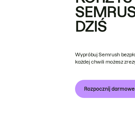
SEMRUS
DZIŚ
Wypróbuj Semrush bezpłat
każdej chwili możesz zre
Rozpocznij darmow