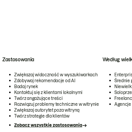
Zastosowania
Według wiel
Zwiększaj widoczność w wyszukiwarkach
Enterpri
Zdobywaj rekomendacje od AI
Średnie 
Badaj rynek
Niewielk
Kontaktuj się z klientami lokalnymi
Soloprze
Twórz angażujące treści
Freelanc
Rozwiązuj problemy techniczne w witrynie
Agencje
Zwiększaj autorytet poza witryną
Twórz strategie dla klientów
Zobacz wszystkie zastosowania