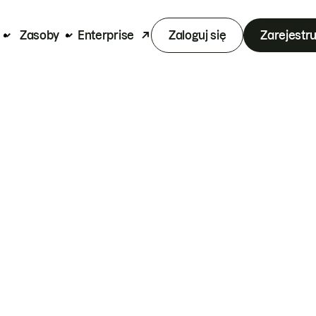
Zasoby
Enterprise
Zaloguj się
Zarejestru