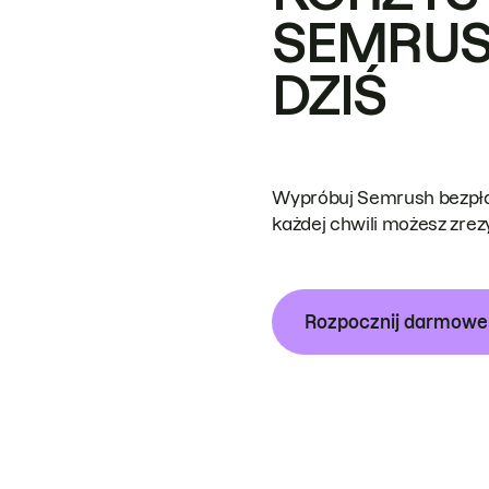
SEMRUS
DZIŚ
Wypróbuj Semrush bezpłat
każdej chwili możesz zre
Rozpocznij darmow