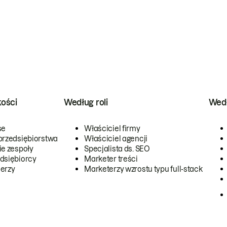
kości
Według roli
Wedł
se
Właściciel firmy
przedsiębiorstwa
Właściciel agencji
ie zespoły
Specjalista ds. SEO
dsiębiorcy
Marketer treści
erzy
Marketerzy wzrostu typu full-stack