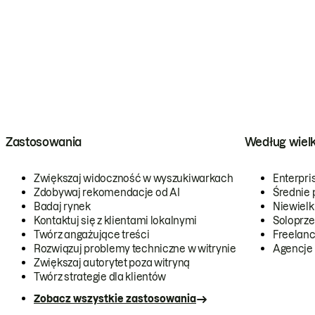
Zastosowania
Według wiel
Zwiększaj widoczność w wyszukiwarkach
Enterpri
Zdobywaj rekomendacje od AI
Średnie 
Badaj rynek
Niewielk
Kontaktuj się z klientami lokalnymi
Soloprze
Twórz angażujące treści
Freelanc
Rozwiązuj problemy techniczne w witrynie
Agencje
Zwiększaj autorytet poza witryną
Twórz strategie dla klientów
Zobacz wszystkie zastosowania