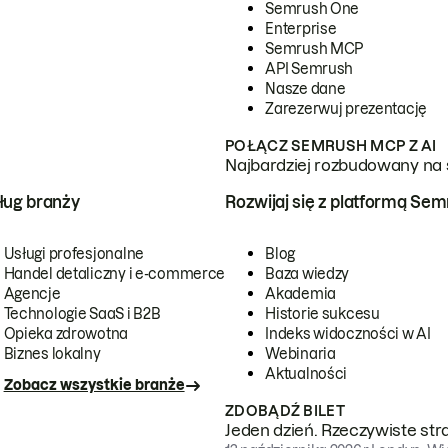
Semrush One
Enterprise
Semrush MCP
API Semrush
Nasze dane
Zarezerwuj prezentację
POŁĄCZ SEMRUSH MCP Z AI
Najbardziej rozbudowany na 
ug branży
Rozwijaj się z platformą Se
Usługi profesjonalne
Blog
Handel detaliczny i e-commerce
Baza wiedzy
Agencje
Akademia
Technologie SaaS i B2B
Historie sukcesu
Opieka zdrowotna
Indeks widoczności w AI
Biznes lokalny
Webinaria
Aktualności
Zobacz wszystkie branże
ZDOBĄDŹ BILET
Jeden dzień. Rzeczywiste str