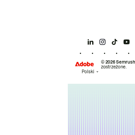
© 2026 Semrush
zastrzeżone.
Polski