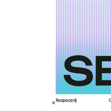
Rozpocznij
O