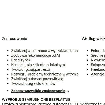
Zastosowania
Według wiel
Zwiększaj widoczność w wyszukiwarkach
Enterpri
Zdobywaj rekomendacje od AI
Średnie 
Badaj rynek
Niewielk
Kontaktuj się z klientami lokalnymi
Soloprze
Twórz angażujące treści
Freelanc
Rozwiązuj problemy techniczne w witrynie
Agencje
Zwiększaj autorytet poza witryną
Twórz strategie dla klientów
Zobacz wszystkie zastosowania
WYPRÓBUJ SEMRUSH ONE BEZPŁATNIE
Czołowa platforma łącząca autorytet SEO i widoczność w