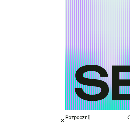
Rozpocznij
O