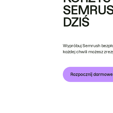
SEMRUS
DZIŚ
Wypróbuj Semrush bezpłat
każdej chwili możesz zre
Rozpocznij darmow