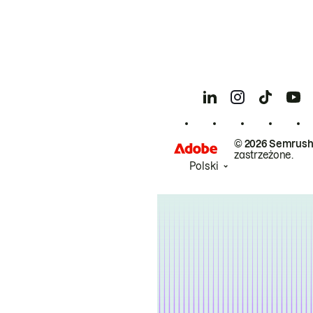
© 2026 Semrush
zastrzeżone.
Polski