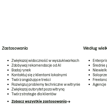
Zastosowania
Według wiel
Zwiększaj widoczność w wyszukiwarkach
Enterpri
Zdobywaj rekomendacje od AI
Średnie 
Badaj rynek
Niewielk
Kontaktuj się z klientami lokalnymi
Soloprze
Twórz angażujące treści
Freelanc
Rozwiązuj problemy techniczne w witrynie
Agencje
Zwiększaj autorytet poza witryną
Twórz strategie dla klientów
Zobacz wszystkie zastosowania