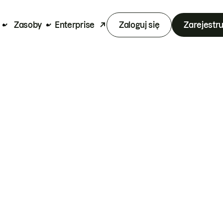
Zasoby
Enterprise
Zaloguj się
Zarejestru