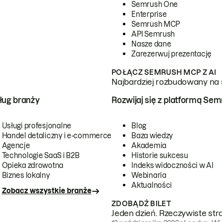
Semrush One
Enterprise
Semrush MCP
API Semrush
Nasze dane
Zarezerwuj prezentację
POŁĄCZ SEMRUSH MCP Z AI
Najbardziej rozbudowany na 
ug branży
Rozwijaj się z platformą Se
Usługi profesjonalne
Blog
Handel detaliczny i e-commerce
Baza wiedzy
Agencje
Akademia
Technologie SaaS i B2B
Historie sukcesu
Opieka zdrowotna
Indeks widoczności w AI
Biznes lokalny
Webinaria
Aktualności
Zobacz wszystkie branże
ZDOBĄDŹ BILET
Jeden dzień. Rzeczywiste str