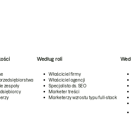
kości
Według roli
Wedł
se
Właściciel firmy
przedsiębiorstwa
Właściciel agencji
ie zespoły
Specjalista ds. SEO
dsiębiorcy
Marketer treści
erzy
Marketerzy wzrostu typu full-stack